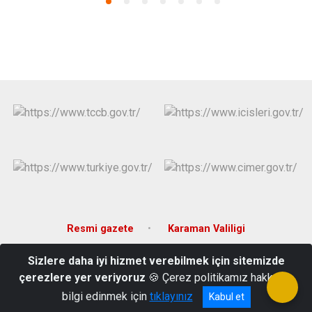
Resmi gazete
Karaman Valiligi
Sizlere daha iyi hizmet verebilmek için sitemizde
Emsalhayat, 70600 Kazımkarabekir/Karaman
çerezlere yer veriyoruz
🍪 Çerez politikamız hakkında
0 338 311 20 02
bilgi edinmek için
tıklayınız
Kabul et