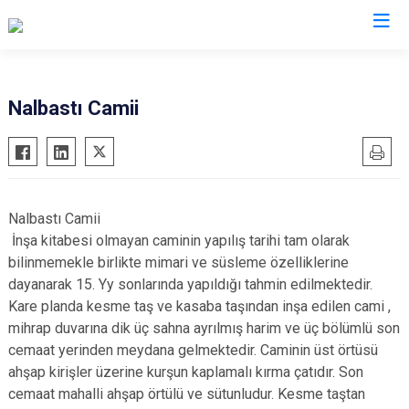
Karaman
Nalbastı Camii
Ayrancı
Başyayla
Ermenek
Nalbastı Camii
Kazımkarabekir
İnşa kitabesi olmayan caminin yapılış tarihi tam olarak
Sarıveliler
bilinmemekle birlikte mimari ve süsleme özelliklerine
dayanarak 15. Yy sonlarında yapıldığı tahmin edilmektedir.
Kare planda kesme taş ve kasaba taşından inşa edilen cami ,
mihrap duvarına dik üç sahna ayrılmış harim ve üç bölümlü son
cemaat yerinden meydana gelmektedir. Caminin üst örtüsü
ahşap kirişler üzerine kurşun kaplamalı kırma çatıdır. Son
cemaat mahalli ahşap örtülü ve sütunludur. Kesme taştan