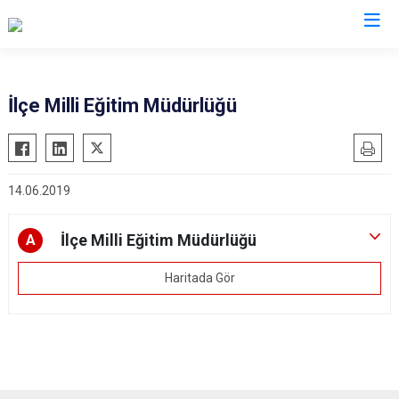
Karaman
İlçe Milli Eğitim Müdürlüğü
Ayrancı
Başyayla
14.06.2019
Ermenek
Kazımkarabekir
İlçe Milli Eğitim Müdürlüğü
A
Sarıveliler
Haritada Gör