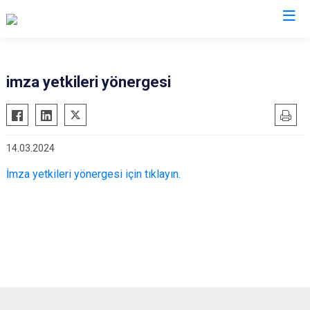
Karaman
imza yetkileri yönergesi
Ayrancı
Başyayla
14.03.2024
Ermenek
Kazımkarabekir
İmza yetkileri yönergesi için tıklayın.
Sarıveliler