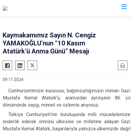
Karaman
Kaymakamımız Sayın N. Cengiz
YAMAKOĞLU’nun “10 Kasım
Ayrancı
Atatürk’ü Anma Günü” Mesajı
Başyayla
Ermenek
Kazımkarabekir
09.11.2024
Sarıveliler
Cumhuriyetimizin kurucusu, bağımsızlığımızın mimarı Gazi
Mustafa Kemal Atatürk’ü, aramızdan ayrılışının 86. yıl
dönümünde saygı, minnet ve özlemle anıyoruz.
Türkiye Cumhuriyeti’nin kuruluşunda milli mücadelemize
önderlik ederek ömrünü ülkesine ve milletine adayan Gazi
Mustafa Kemal Atatürk, başarılarıyla yalnızca ülkemizde değil