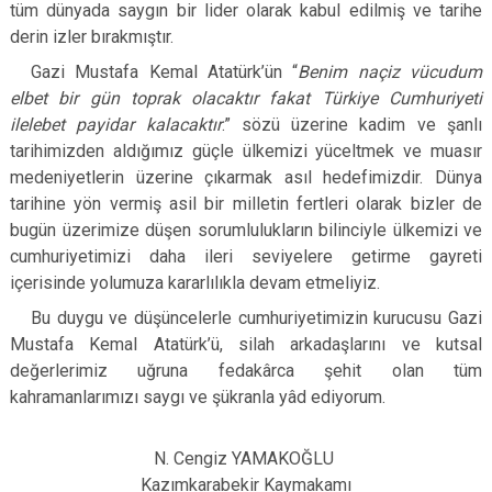
tüm dünyada saygın bir lider olarak kabul edilmiş ve tarihe
derin izler bırakmıştır.
Gazi Mustafa Kemal Atatürk’ün “
Benim naçiz vücudum
elbet bir gün toprak olacaktır fakat Türkiye Cumhuriyeti
ilelebet payidar kalacaktır
.” sözü üzerine kadim ve şanlı
tarihimizden aldığımız güçle ülkemizi yüceltmek ve muasır
medeniyetlerin üzerine çıkarmak asıl hedefimizdir. Dünya
tarihine yön vermiş asil bir milletin fertleri olarak bizler de
bugün üzerimize düşen sorumlulukların bilinciyle ülkemizi ve
cumhuriyetimizi daha ileri seviyelere getirme gayreti
içerisinde yolumuza kararlılıkla devam etmeliyiz.
Bu duygu ve düşüncelerle cumhuriyetimizin kurucusu Gazi
Mustafa Kemal Atatürk’ü, silah arkadaşlarını ve kutsal
değerlerimiz uğruna fedakârca şehit olan tüm
kahramanlarımızı saygı ve şükranla yâd ediyorum.
N. Cengiz YAMAKOĞLU
Kazımkarabekir Kaymakamı