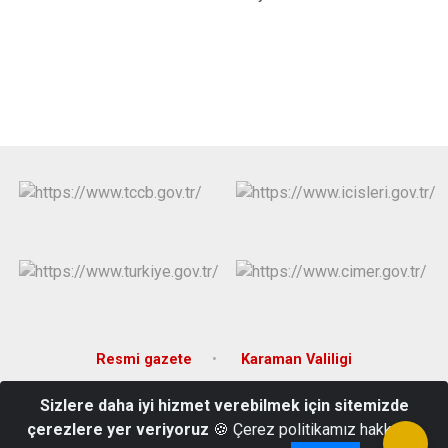
Resmi gazete
Karaman Valiligi
Sizlere daha iyi hizmet verebilmek için sitemizde
Emsalhayat, 70600 Kazımkarabekir/Karaman
çerezlere yer veriyoruz
🍪 Çerez politikamız hakkında
0 338 311 20 02