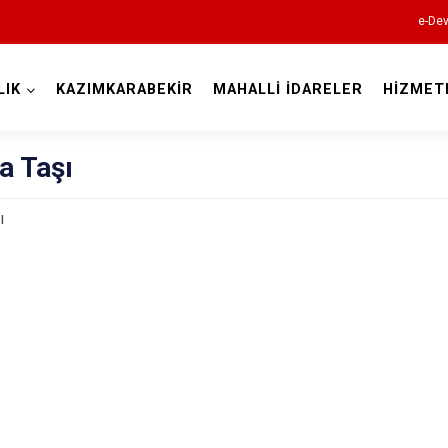
e-Dev
LIK
KAZIMKARABEKİR
MAHALLİ İDARELER
HİZMET
Karaman
a Taşı
ı
Ayrancı
Başyayla
Ermenek