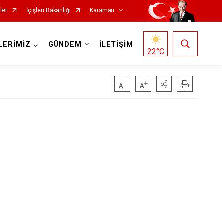
let
İçişleri Bakanlığı
Karaman
LERİMİZ
GÜNDEM
İLETİŞİM
22
°C