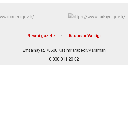
Kazımkarabe
Sarıveliler
Resmi gazete
Karaman Valiligi
Emsalhayat, 70600 Kazımkarabekir/Karaman
0 338 311 20 02