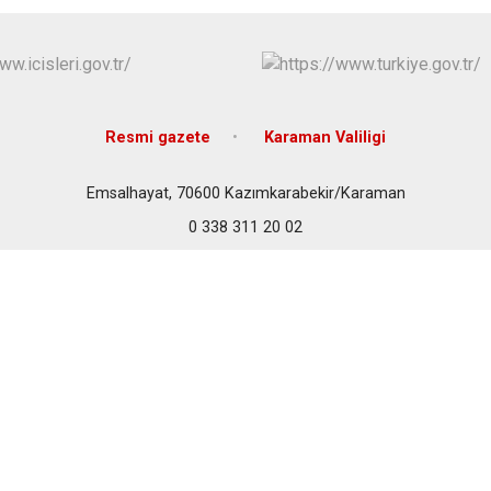
Kazımkarabe
Sarıveliler
Resmi gazete
Karaman Valiligi
Emsalhayat, 70600 Kazımkarabekir/Karaman
0 338 311 20 02