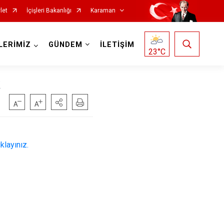
let
İçişleri Bakanlığı
Karaman
LERİMİZ
GÜNDEM
İLETİŞİM
23
°C
klayınız.