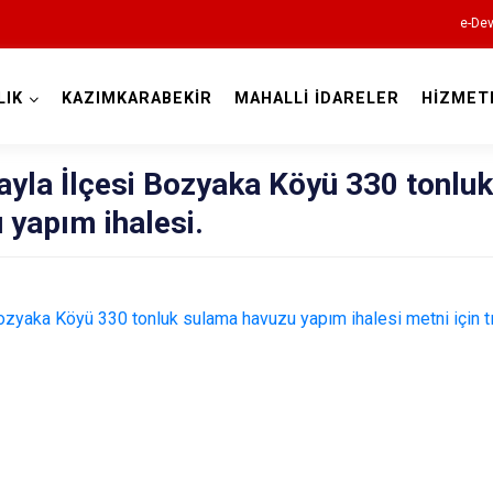
e-Dev
LIK
KAZIMKARABEKİR
MAHALLİ İDARELER
HİZMET
Karaman
yla İlçesi Bozyaka Köyü 330 tonluk
yapım ihalesi.
zyaka Köyü 330 tonluk sulama havuzu yapım ihalesi metni için tı
Ayrancı
Başyayla
Ermenek