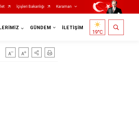
let
İçişleri Bakanlığı
Karaman
LERİMİZ
GÜNDEM
İLETİŞİM
19
°C