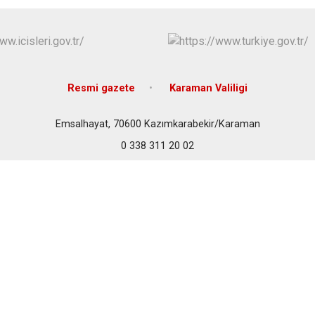
Kazımkarabe
Sarıveliler
Resmi gazete
Karaman Valiligi
Emsalhayat, 70600 Kazımkarabekir/Karaman
0 338 311 20 02