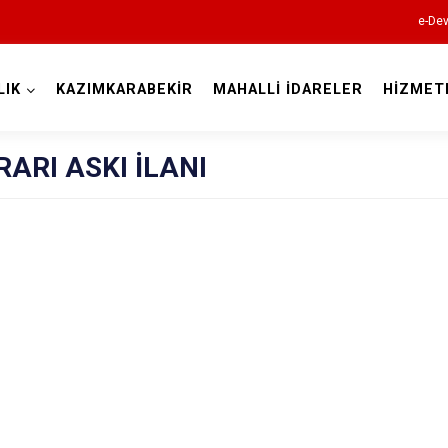
e-Dev
LIK
KAZIMKARABEKİR
MAHALLİ İDARELER
HİZMET
Karaman
RARI ASKI İLANI
Ayrancı
Başyayla
Ermenek